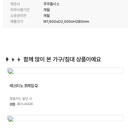
제조사
쿠쿠홈시스
의무사용기간
개월
소유권이전
개월
제품크기
W1,600xD2,000xH280mm
👩‍👦‍👦 함께 많이 본
가구/침대
상품이에요
레스티노 프레임 Q
제휴카드 할인 시
0원
월14,900원