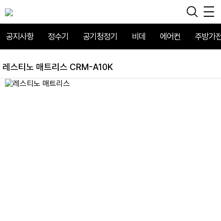
공지사항
정수기
공기청정기
비데
에어컨
주방가
레스티노 매트리스 CRM-A10K