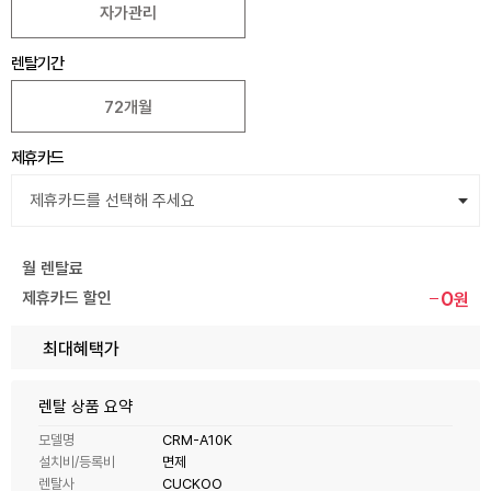
자가관리
렌탈기간
72개월
제휴카드
월 렌탈료
0
제휴카드 할인
원
최대혜택가
렌탈 상품 요약
모델명
CRM-A10K
설치비/등록비
면제
렌탈사
CUCKOO