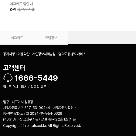
제휴카드 할인 시
0원
월14,900원
제휴카드
모델정보
공지사항
이용약관
개인정보처리방침
명의도용 방지 서비스
고객센터
1666-5449
월~토 9시~19시 / 일요일 휴무
땡구
대표이사
정유경
사업자등록번호
327-53-00444
사업자정보확인
통신판매업신고번호
2024-부산금정-0626
(46318) 부산 금정구 서동시장길 49-12 2층 1호 (서동)
Copyright ⓒ rentalspot.kr. All Rights Reserved.