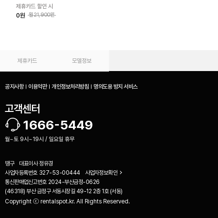
제휴카드 할인 시
0원
월21,900원
제휴카드
모델정보
공지사항
이용약관
개인정보처리방침
명의도용 방지 서비스
고객센터
1666-5449
월~토 9시~19시 / 일요일 휴무
땡구
대표이사
정유경
사업자등록번호
327-53-00444
사업자정보확인
통신판매업신고번호
2024-부산금정-0626
(46318) 부산 금정구 서동시장길 49-12 2층 1호 (서동)
Copyright ⓒ rentalspot.kr. All Rights Reserved.