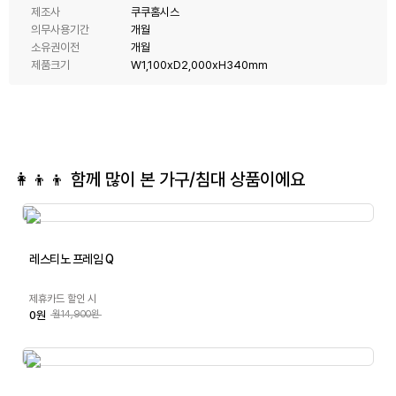
제조사
쿠쿠홈시스
의무사용기간
개월
소유권이전
개월
제품크기
W1,100xD2,000xH340mm
👩‍👦‍👦 함께 많이 본
가구/침대
상품이에요
레스티노 프레임 Q
제휴카드 할인 시
0원
월14,900원