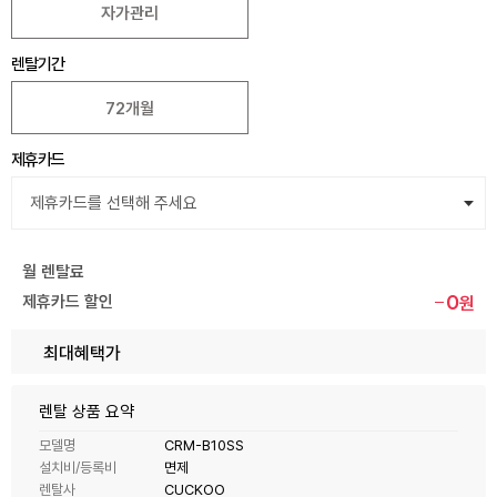
자가관리
렌탈기간
72개월
제휴카드
월 렌탈료
0
제휴카드 할인
원
최대혜택가
렌탈 상품 요약
모델명
CRM-B10SS
설치비/등록비
면제
렌탈사
CUCKOO