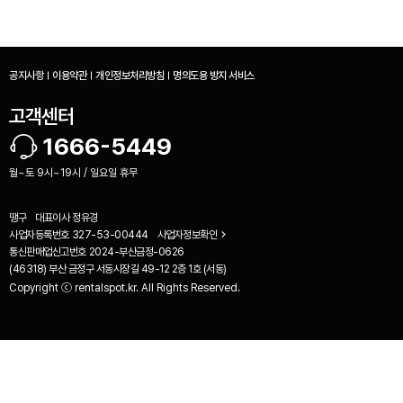
공지사항
이용약관
개인정보처리방침
명의도용 방지 서비스
고객센터
1666-5449
월~토 9시~19시 / 일요일 휴무
땡구
대표이사
정유경
사업자등록번호
327-53-00444
사업자정보확인
통신판매업신고번호
2024-부산금정-0626
(46318) 부산 금정구 서동시장길 49-12 2층 1호 (서동)
Copyright ⓒ rentalspot.kr. All Rights Reserved.