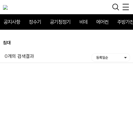
공지사항
정수기
공기청정기
비데
에어컨
주방가
침대
0
개의 검색결과
등록일순