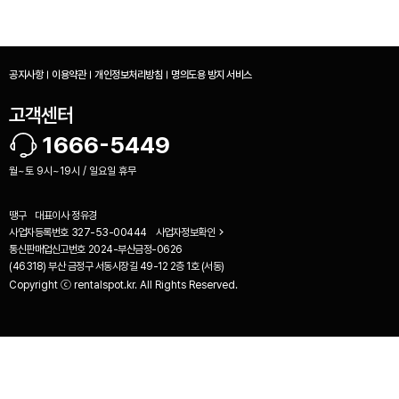
공지사항
이용약관
개인정보처리방침
명의도용 방지 서비스
고객센터
1666-5449
월~토 9시~19시 / 일요일 휴무
땡구
대표이사
정유경
사업자등록번호
327-53-00444
사업자정보확인
통신판매업신고번호
2024-부산금정-0626
(46318) 부산 금정구 서동시장길 49-12 2층 1호 (서동)
Copyright ⓒ rentalspot.kr. All Rights Reserved.