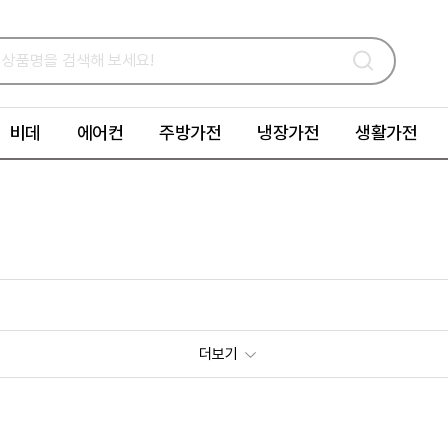
비데
에어컨
주방가전
냉장가전
생활가전
더보기