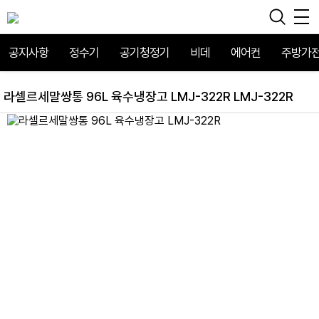
공지사항
정수기
공기청정기
비데
에어컨
주방가
라셀르세말쌍통 96L 육수냉장고 LMJ-322R LMJ-322R