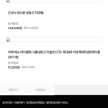
간냉식 유리문 냉동고 1039L
월 렌탈료
144,000원
월144,000원
야채 채소 테이블형 식품냉장고 라셀르 LTD-1834R 직냉1800냉장테이블
(좌기계)
월 렌탈료
57,200원
월57,200원
제휴카드
모델정보
공지사항
이용약관
개인정보처리방침
명의도용 방지 서비스