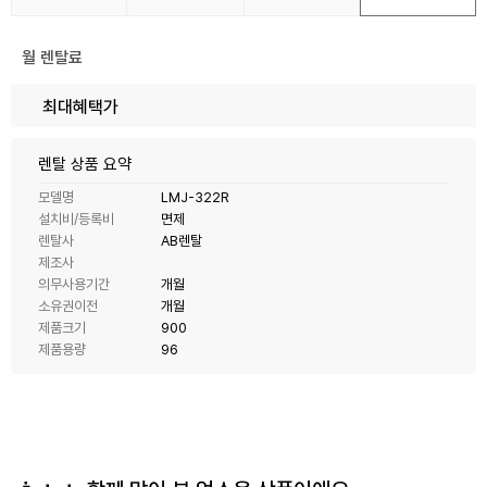
월 렌탈료
최대혜택가
렌탈 상품 요약
모델명
LMJ-322R
설치비/등록비
면제
렌탈사
AB렌탈
제조사
의무사용기간
개월
소유권이전
개월
제품크기
900
제품용량
96