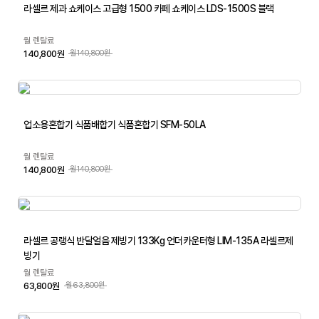
라셀르 제과 쇼케이스 고급형 1500 카페 쇼케이스 LDS-1500S 블랙
월 렌탈료
140,800원
월140,800원
업소용혼합기 식품배합기 식품혼합기 SFM-50LA
월 렌탈료
140,800원
월140,800원
라셀르 공랭식 반달얼음 제빙기 133Kg 언더카운터형 LIM-135A 라셀르제
빙기
월 렌탈료
63,800원
월63,800원