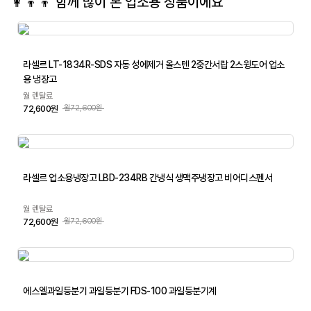
👩‍👦‍👦 함께 많이 본
업소용
상품이에요
라셀르 LT-1834R-SDS 자동 성에제거 올스텐 2중간서랍 2스윙도어 업소
용 냉장고
월 렌탈료
72,600원
월72,600원
라셀르 업소용냉장고 LBD-234RB 간냉식 생맥주냉장고 비어디스펜서
월 렌탈료
72,600원
월72,600원
에스엘과일등분기 과일등분기 FDS-100 과일등분기계