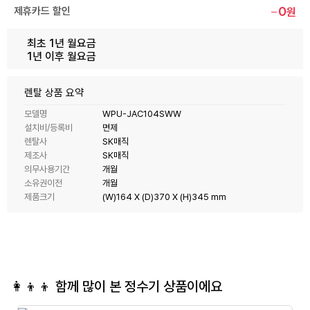
0
제휴카드 할인
원
최초 1년 월요금
1년 이후 월요금
렌탈 상품 요약
모델명
WPU-JAC104SWW
설치비/등록비
면제
렌탈사
SK매직
제조사
SK매직
의무사용기간
개월
소유권이전
개월
제품크기
(W)164 X (D)370 X (H)345 mm
👩‍👦‍👦 함께 많이 본
정수기
상품이에요