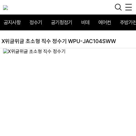
공지사항
정수기
공기청정기
비데
에어컨
주방가
X위글위글 초소형 직수 정수기 WPU-JAC104SWW