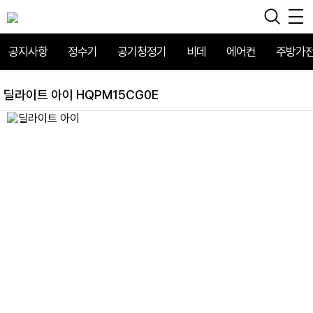
공지사항
정수기
공기청정기
비데
에어컨
주방가
딜라이트 아이 HQPM15CG0E