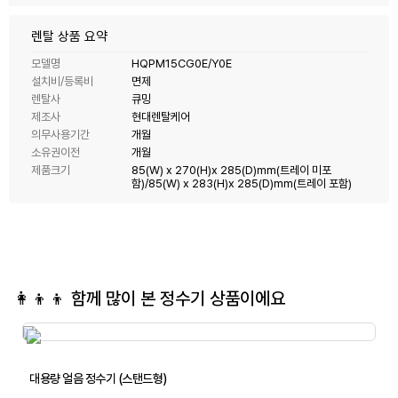
렌탈 상품 요약
모델명
HQPM15CG0E/Y0E
설치비/등록비
면제
렌탈사
큐밍
제조사
현대렌탈케어
의무사용기간
개월
소유권이전
개월
제품크기
85(W) x 270(H)x 285(D)mm(트레이 미포
함)/85(W) x 283(H)x 285(D)mm(트레이 포함)
👩‍👦‍👦 함께 많이 본
정수기
상품이에요
대용량 얼음 정수기 (스탠드형)