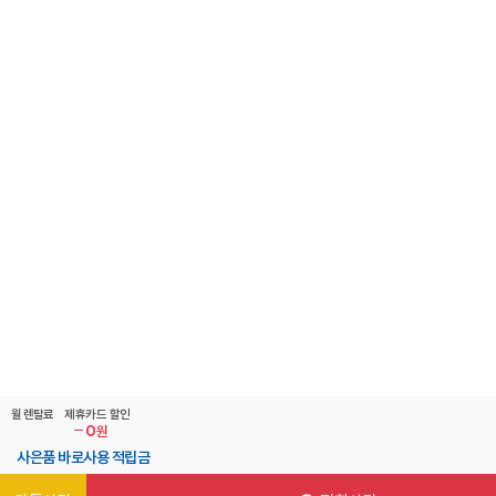
비교하기(
0
)
월 렌탈료
제휴카드 할인
0
원
사은품 바로사용 적립금