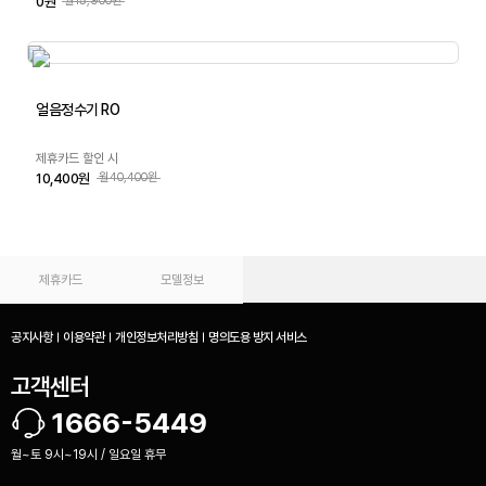
0원
월15,900원
얼음정수기 RO
제휴카드 할인 시
10,400원
월40,400원
제휴카드
모델정보
공지사항
이용약관
개인정보처리방침
명의도용 방지 서비스
고객센터
1666-5449
월~토 9시~19시 / 일요일 휴무