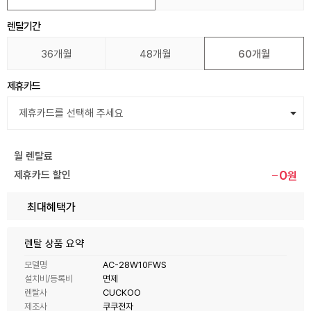
렌탈기간
36개월
48개월
60개월
제휴카드
월 렌탈료
0
제휴카드 할인
원
최대혜택가
렌탈 상품 요약
모델명
AC-28W10FWS
설치비/등록비
면제
렌탈사
CUCKOO
제조사
쿠쿠전자