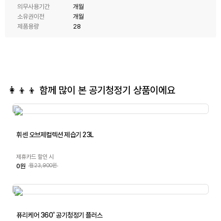
의무사용기간
개월
소유권이전
개월
제품용량
28
👩‍👦‍👦 함께 많이 본
공기청정기
상품이에요
휘센 오브제컬렉션 제습기 23L
제휴카드 할인 시
0원
월23,900원
퓨리케어 360˚ 공기청정기 플러스