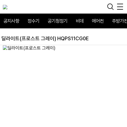
공지사항
정수기
공기청정기
비데
에어컨
주방가
딜라이트(프로스트 그레이) HQPS11CG0E