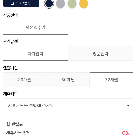
그레이/블루
상품선택
냉온정수기
관리유형
자가관리
방문관리
렌탈기간
36개월
60개월
72개월
제휴카드
월 렌탈료
0
제휴카드 할인
원