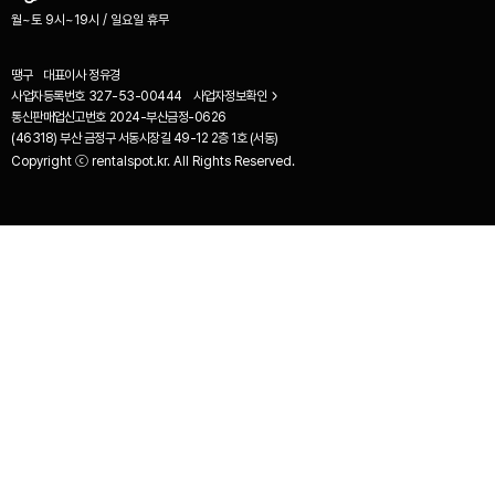
월~토 9시~19시 / 일요일 휴무
땡구
대표이사
정유경
사업자등록번호
327-53-00444
사업자정보확인
통신판매업신고번호
2024-부산금정-0626
(46318) 부산 금정구 서동시장길 49-12 2층 1호 (서동)
Copyright ⓒ rentalspot.kr. All Rights Reserved.