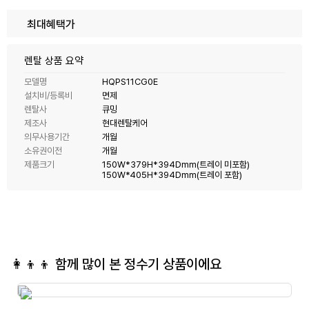
최대혜택가
렌탈 상품 요약
모델명
HQPS11CG0E
설치비/등록비
면제
렌탈사
큐밍
제조사
현대렌탈케어
의무사용기간
개월
소유권이전
개월
제품크기
150W*379H*394Dmm(트레이 미포함)
150W*405H*394Dmm(트레이 포함)
👩‍👦‍👦 함께 많이 본
정수기
상품이에요