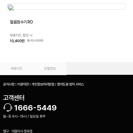
얼음정수기 RO
제휴카드 할인 시
10,400원
월40,400원
제휴카드
모델정보
공지사항
이용약관
개인정보처리방침
명의도용 방지 서비스
고객센터
1666-5449
월~토 9시~19시 / 일요일 휴무
땡구
대표이사
정유경