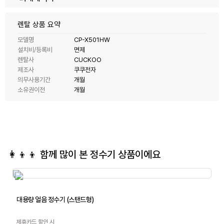
렌탈 상품 요약
모델명
CP-X501HW
설치비/등록비
면제
렌탈사
CUCKOO
제조사
쿠쿠전자
의무사용기간
개월
소유권이전
개월
👩‍👦‍👦 함께 많이 본
정수기
상품이에요
대용량 얼음 정수기 (스탠드형)
제휴카드 할인 시