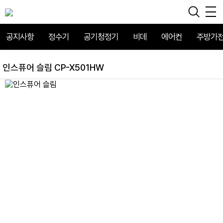
공지사항
정수기
공기청정기
비데
에어컨
주방가
인스퓨어 슬림 CP-X501HW