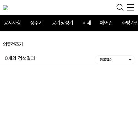
공지사항
정수기
공기청정기
비데
에어컨
주방가
의류건조기
0
개의 검색결과
등록일순