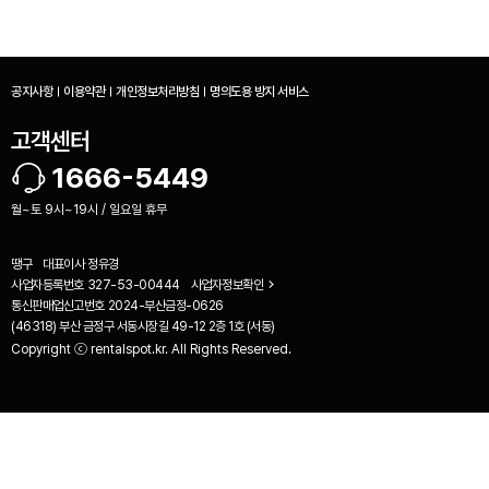
공지사항
이용약관
개인정보처리방침
명의도용 방지 서비스
고객센터
1666-5449
월~토 9시~19시 / 일요일 휴무
땡구
대표이사
정유경
사업자등록번호
327-53-00444
사업자정보확인
통신판매업신고번호
2024-부산금정-0626
(46318) 부산 금정구 서동시장길 49-12 2층 1호 (서동)
Copyright ⓒ rentalspot.kr. All Rights Reserved.