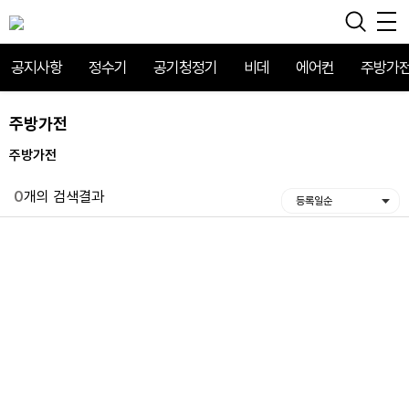
공지사항
정수기
공기청정기
비데
에어컨
주방가
주방가전
주방가전
0
개의 검색결과
등록일순