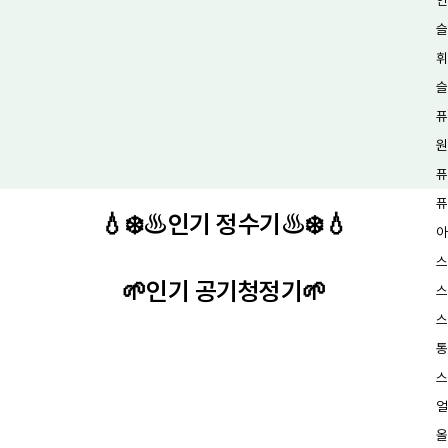
인
슬
휘
슬
퓨
원
퓨
퓨
💧❄️♨️인기 정수기♨️❄️💧
아
스
🌱인기 공기청정기🌱
스
스
통
스
얼
올