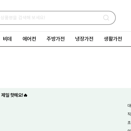
비데
에어컨
주방가전
냉장가전
생활가전
 제일 핫해요!🔥
대
직
초