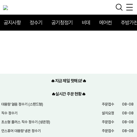
공지사항
정수기
공기청정기
비데
에어컨
주방가
🔥지금 제일 핫해요!🔥
🔥실시간 주문 현황🔥
대용량 얼음 정수기 (스탠드형)
주문접수
08-08
직수 정수기
설치요청
08-08
초소형 플러스 직수 정수기 (냉온정)
주문접수
08-08
인스퓨어 대용량 냉온 정수기
주문접수
08-08