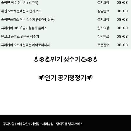
슬림원 직수 정수기 (냉온정)
설치요청
08-08
휘센 오브제컬렉션 제습기 23L
상담완료
08-08
슬림원플러스 직수 정수기 (냉온정, 살균)
설치요청
08-08
퓨리케어 360˚ 공기청정기 플러스
설치요청
08-08
원코크 플러스 얼음물 정수기
상담완료
08-08
퓨리케어 오브제컬렉션 에어로퍼니처
주문접수
08-08
💧❄️♨️인기 정수기♨️❄️💧
🌱인기 공기청정기🌱
공지사항
이용약관
개인정보처리방침
명의도용 방지 서비스